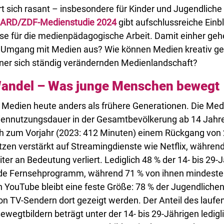
 sich rasant – insbesondere für Kinder und Jugendliche 
ARD/ZDF-Medienstudie 2024
gibt aufschlussreiche Einbl
sse für die medienpädagogische Arbeit. Damit einher geh
er Umgang mit Medien aus? Wie können Medien kreativ g
einer sich ständig verändernden Medienlandschaft?
andel – Was junge Menschen bewegt
Medien heute anders als frühere Generationen. Die Medi
diennutzungsdauer in der Gesamtbevölkerung ab 14 Jahre
ich zum Vorjahr (2023: 412 Minuten) einem Rückgang von 
en verstärkt auf Streamingdienste wie Netflix, während 
ter an Bedeutung verliert. Lediglich 48 % der 14- bis 2
nde Fernsehprogramm, während 71 % von ihnen mindeste
 YouTube bleibt eine feste Größe: 78 % der Jugendliche
von TV-Sendern dort gezeigt werden. Der Anteil des lauf
egtbildern beträgt unter der 14- bis 29-Jährigen ledig