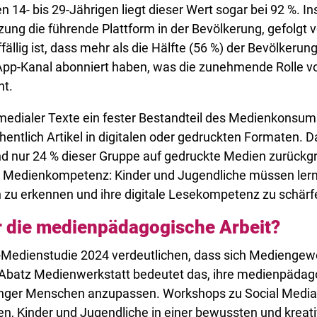
 14- bis 29-Jährigen liegt dieser Wert sogar bei 92 %. In
ung die führende Plattform in der Bevölkerung, gefolgt 
fällig ist, dass mehr als die Hälfte (56 %) der Bevölker
pp-Kanal abonniert haben, was die zunehmende Rolle v
ht.
 medialer Texte ein fester Bestandteil des Medienkonsum
tlich Artikel in digitalen oder gedruckten Formaten. Da
nd nur 24 % dieser Gruppe auf gedruckte Medien zurückgr
n Medienkompetenz: Kinder und Jugendliche müssen lerne
 zu erkennen und ihre digitale Lesekompetenz zu schärf
r die medienpädagogische Arbeit?
Medienstudie 2024 verdeutlichen, dass sich Mediengewo
Abatz Medienwerkstatt bedeutet das, ihre medienpädag
unger Menschen anzupassen. Workshops zu Social Media,
n, Kinder und Jugendliche in einer bewussten und krea