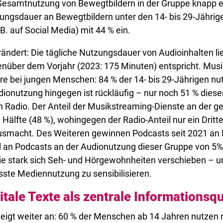
Gesamtnutzung von Bewegtbildern in der Gruppe knapp ei
zungsdauer an Bewegtbildern unter den 14- bis 29-Jährig
. auf Social Media) mit 44 % ein.
rändert: Die tägliche Nutzungsdauer von Audioinhalten l
über dem Vorjahr (2023: 175 Minuten) entspricht. Mus
re bei jungen Menschen: 84 % der 14- bis 29-Jährigen nu
dionutzung hingegen ist rückläufig – nur noch 51 % diese
 Radio. Der Anteil der Musikstreaming-Dienste an der 
e Hälfte (48 %), wohingegen der Radio-Anteil nur ein Drit
smacht. Des Weiteren gewinnen Podcasts seit 2021 an B
il an Podcasts an der Audionutzung dieser Gruppe von 5%
e stark sich Seh- und Hörgewohnheiten verschieben – und
sste Mediennutzung zu sensibilisieren.
itale Texte als zentrale Informationsq
teigt weiter an: 60 % der Menschen ab 14 Jahren nutzen 