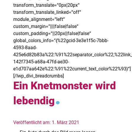
transform_translate=“0px|20px“
transform_translate_linked=“off“
module_alignment=“left“
custom_margin=“||||false|false“
custom_padding=“||20px||false|false“
global_colors_info=“{%22gcid-3e3e1f5c-7bbb-
4593-8aad-
425e6d82b83a%22:%91%22separator_color%22,%22link_
142f7345-a68a-47fd-ae30-
e1d707aa642e%22:%91%22current_text_color%22%93}“]
[/lwp_divi_breadcrumbs]
Ein Knetmonster wird
.
lebendig
Veröffentlicht am: 1. März 2021