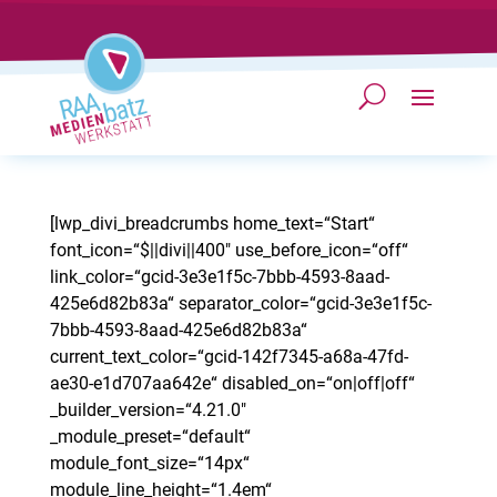
[lwp_divi_breadcrumbs home_text=“Start“
font_icon=“$||divi||400″ use_before_icon=“off“
link_color=“gcid-3e3e1f5c-7bbb-4593-8aad-
425e6d82b83a“ separator_color=“gcid-3e3e1f5c-
7bbb-4593-8aad-425e6d82b83a“
current_text_color=“gcid-142f7345-a68a-47fd-
ae30-e1d707aa642e“ disabled_on=“on|off|off“
_builder_version=“4.21.0″
_module_preset=“default“
module_font_size=“14px“
module_line_height=“1.4em“