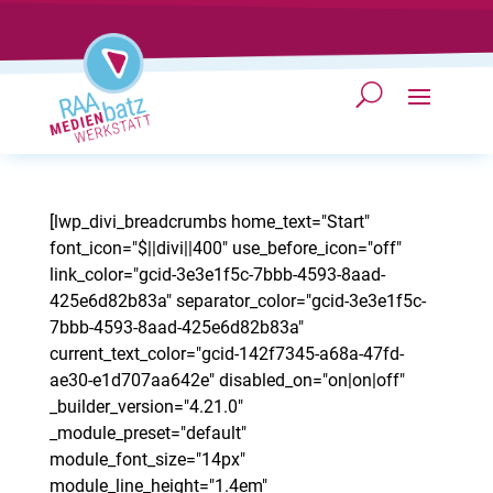
[lwp_divi_breadcrumbs home_text="Start"
font_icon="$||divi||400" use_before_icon="off"
link_color="gcid-3e3e1f5c-7bbb-4593-8aad-
425e6d82b83a" separator_color="gcid-3e3e1f5c-
7bbb-4593-8aad-425e6d82b83a"
current_text_color="gcid-142f7345-a68a-47fd-
ae30-e1d707aa642e" disabled_on="on|on|off"
_builder_version="4.21.0"
_module_preset="default"
module_font_size="14px"
module_line_height="1.4em"