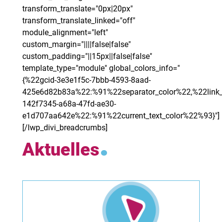
transform_translate="0px|20px"
transform_translate_linked="off"
module_alignment="left"
custom_margin="||||false|false"
custom_padding="||15px||false|false"
template_type="module" global_colors_info="
{%22gcid-3e3e1f5c-7bbb-4593-8aad-
425e6d82b83a%22:%91%22separator_color%22,%22link_
142f7345-a68a-47fd-ae30-
e1d707aa642e%22:%91%22current_text_color%22%93}"]
[/lwp_divi_breadcrumbs]
.
Aktuelles